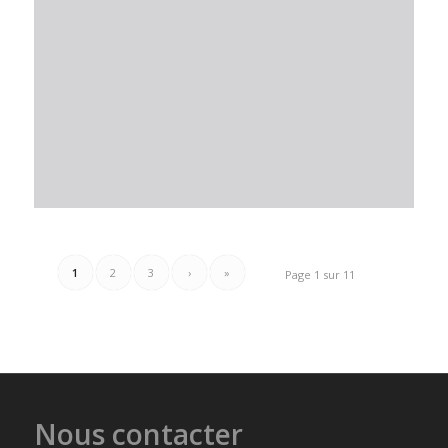
1
2
3
›
»
Page 1 sur 11
Nous contacter