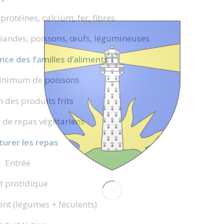
rotéines, calcium, fer, fibres
viandes, poissons, œufs, légumineuses
nce des familles d’aliments
nimum de poissons
n des produits frits
 de repas végétariens
turer les repas
Entrée
t protidique
t (légumes + féculents)