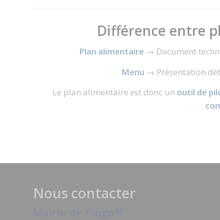
Différence entre 
Plan alimentaire
→ Document techniqu
Menu
→ Présentation déta
Le plan alimentaire est donc un
outil de pi
com
Nous contacter
Mairie de Plogoff