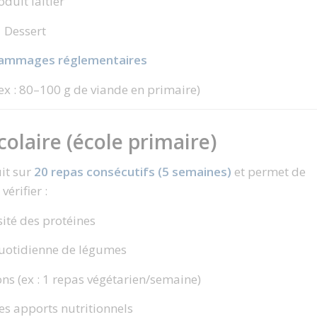
oduit laitier
Dessert
rammages réglementaires
(ex : 80–100 g de viande en primaire)
colaire (école primaire)
it sur
20 repas consécutifs (5 semaines)
et permet de
vérifier :
sité des protéines
quotidienne de légumes
ons (ex : 1 repas végétarien/semaine)
es apports nutritionnels