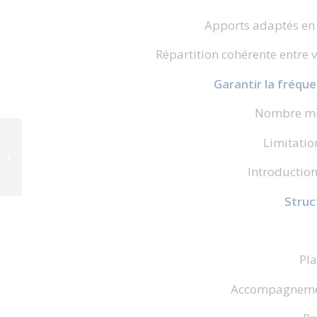
Apports adaptés en p
Répartition cohérente entre 
Garantir la fréque
Nombre mi
Cantine: Plan
Limitatio
alimentaire
nutritionnel semaines
Introduction
10,11,12,13 et 14
Struc
Pla
Accompagnemen