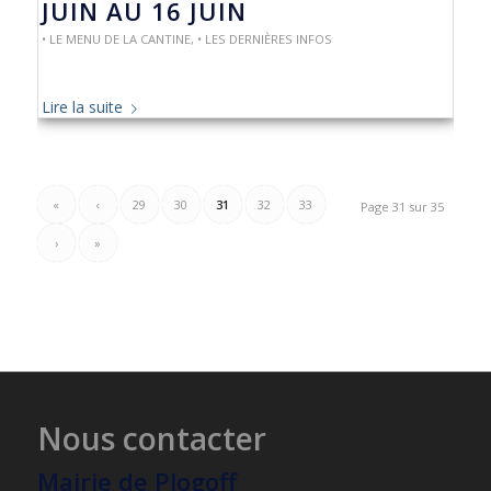
JUIN AU 16 JUIN
• LE MENU DE LA CANTINE
,
• LES DERNIÈRES INFOS
Lire la suite
«
‹
29
30
31
32
33
Page 31 sur 35
›
»
Nous contacter
Mairie de Plogoff