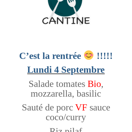
C’est la rentrée
!!!!!
Lundi 4 Septembre
Salade tomates
Bio
,
mozzarella, basilic
Sauté de porc
VF
sauce
coco/curry
Riz pilaf