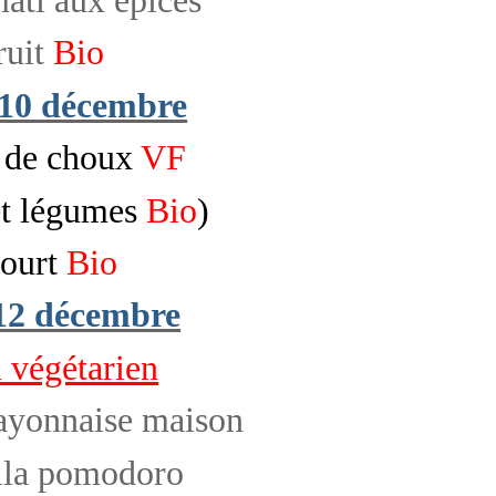
ruit
Bio
10 décembre
 de choux
VF
t légumes
Bio
)
ourt
Bio
12 décembre
végétarien
yonnaise maison
alla pomodoro