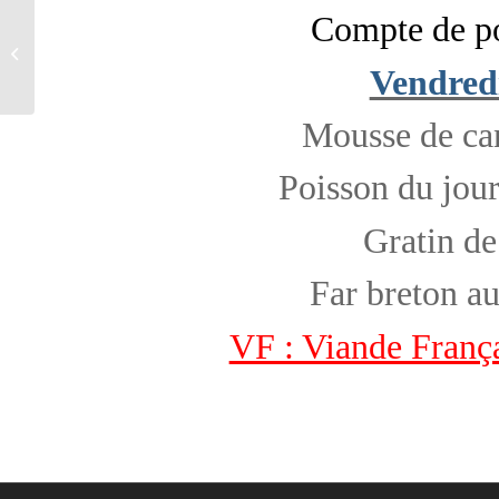
Compte de 
Interdiction temporaire de récolte et
consommation
Vendred
Mousse de c
Poisson du jou
Gratin de
Far breton a
VF : Viande Franç