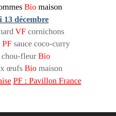
pommes
Bio
maison
i 13 décembre
anard
VF
cornichons
r
PF
sauce coco-curry
 chou-fleur
Bio
ux œufs
Bio
maison
aise
PF : Pavillon France