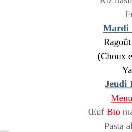
F
Mardi 
Ragoût
(Choux e
Ya
Jeudi 
Menu 
Œuf
Bio
ma
Pasta 