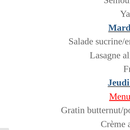
Ya
Mardi
Salade sucrine/e
Lasagne a
F
Jeudi
Menu 
Gratin butternut/p
Crème a