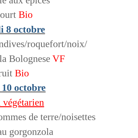
ourt
Bio
 8 octobre
ndives/roquefort/noix/
lla Bolognese
VF
ruit
Bio
 10 octobre
végétarien
ommes de terre/noisettes
u gorgonzola