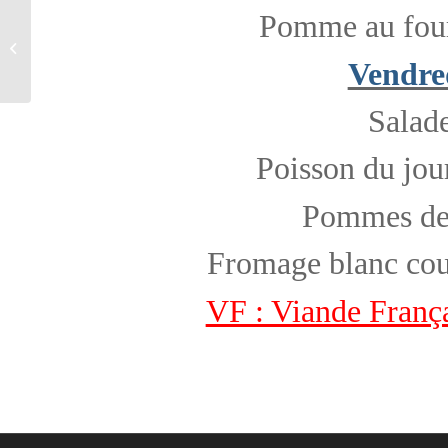
Pomme au four
Interdiction temporaire de récolte et
consommation
Vendred
Salade
Poisson du jo
Pommes de 
Fromage blanc cou
VF : Viande Franç