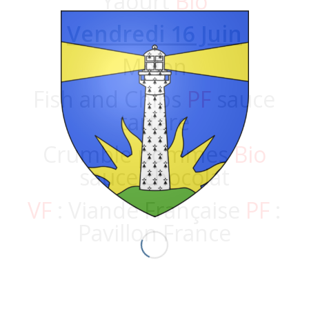
Yaourt
Bio
Vendredi 16 Juin
Melon
Fish and Chips
PF
sauce
tartare
Crumble pommes
Bio
sauce chocolat
VF
: Viande Française
PF
:
Pavillon France