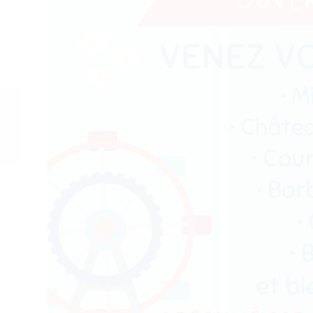
Maison neuve proche
plage du Loc’h