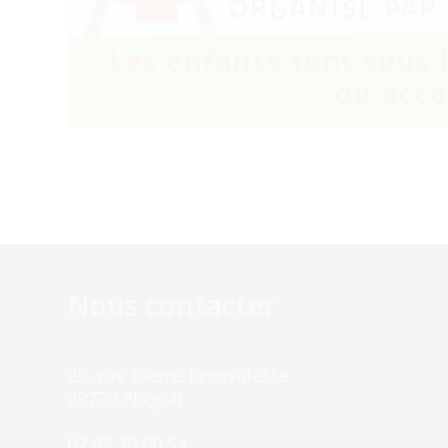
Nous contacter
Mairie de Plogoff
29, rue Pierre Brossolette
29770 Plogoff
02 98 70 60 54