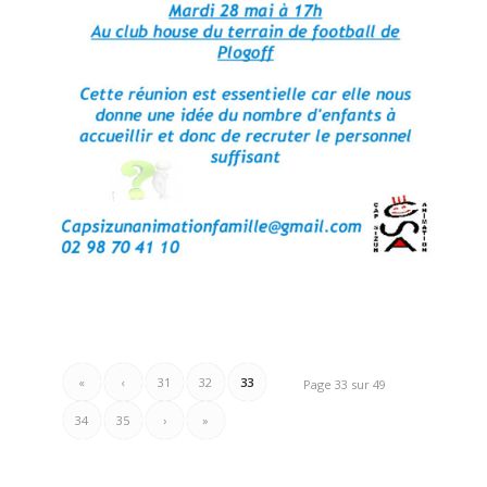
«
‹
31
32
33
Page 33 sur 49
34
35
›
»