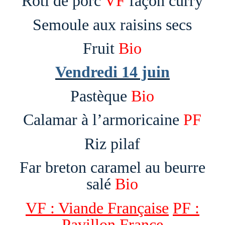
Rôti de porc
VF
façon curry
Semoule aux raisins secs
Fruit
Bio
Vendredi 14 juin
Pastèque
Bio
Calamar à l’armoricaine
PF
Riz pilaf
Far breton caramel au beurre
salé
Bio
VF : Viande Française
PF :
Pavillon France