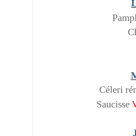
L
Pamp
C
M
Céleri r
Saucisse