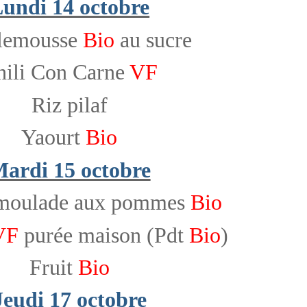
undi 14 octobre
lemousse
Bio
au sucre
hili Con Carne
VF
Riz pilaf
Yaourt
Bio
ardi 15 octobre
émoulade aux pommes
Bio
VF
purée maison (Pdt
Bio
)
Fruit
Bio
Jeudi 17 octobre