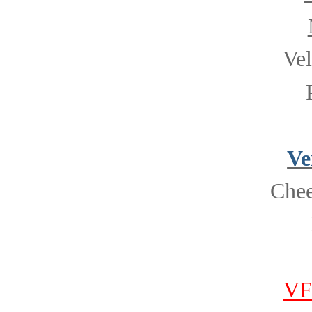
Vel
Ve
Chee
VF 