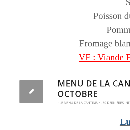
S
Poisson d
Pomme
Fromage blan
VF : Viande F
MENU DE LA CAN
OCTOBRE
• LE MENU DE LA CANTINE
,
• LES DERNIÈRES IN
Lu