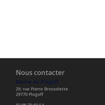
Nous contacter
Mairie de Plogoff
29, rue Pierre Brossolette
29770 Plogoff
02 98 70 60 54