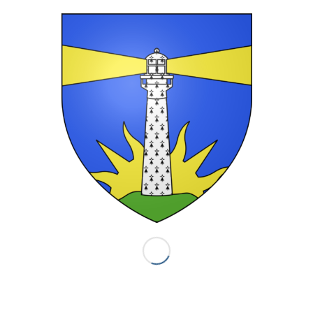
Nous contacter
Mairie de Plogoff
29, rue Pierre Brossolette
29770 Plogoff
02 98 70 60 54
mairie.plogoff@wanadoo.fr
MENTIONS LEGALES
POLITIQUE DE CONFIDENTIALITE