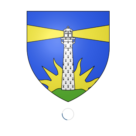
ent atteintes aux activités
erciales. Enfin, ces vols
r certaines personnes
 médical à distance – qui
éseaux de communication.
 nuit, à l’aide de véhicules
itaires ». Ils accèdent aux
rés, sectionnent les câbles
’aide de leur véhicule à
on par traction.
erie du FINISTÈRE lance