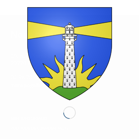
Nous contacter
Mairie de Plogoff
29, rue Pierre Brossolette
29770 Plogoff
02 98 70 60 54
mairie.plogoff@wanadoo.fr
MENTIONS LEGALES
POLITIQUE DE CONFIDENTIALITE