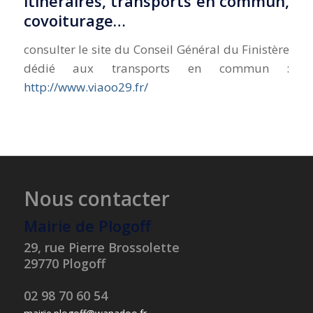
itinéraires, transports en commun,
covoiturage…
consulter le site du Conseil Général du Finistère
dédié aux transports en commun :
http://www.viaoo29.fr/
Nous contacter
Mairie de Plogoff
29, rue Pierre Brossolette
29770 Plogoff
02 98 70 60 54