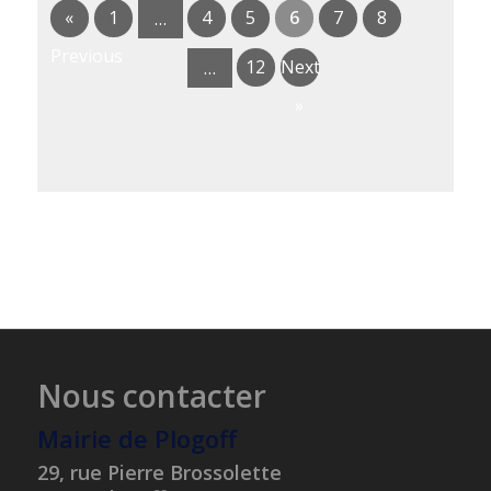
«
1
4
5
6
7
8
…
Previous
12
Next
…
»
Nous contacter
Mairie de Plogoff
29, rue Pierre Brossolette