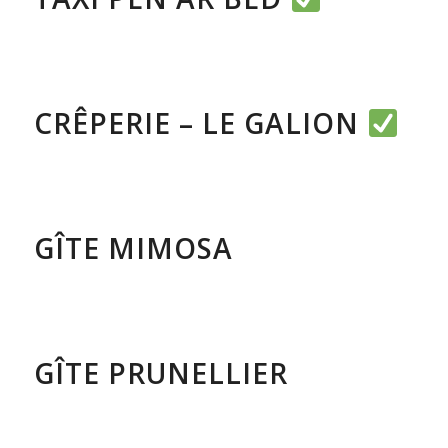
COMMERCE
,
COMMERCE, ARTISANAT & SERVICES
,
RESTAURANTS
CRÊPERIE – LE GALION
AUTRES LOCATIONS
,
LOCATIONS
,
MANGER / DORMIR
GÎTE MIMOSA
AUTRES LOCATIONS
,
LOCATIONS
,
MANGER / DORMIR
GÎTE PRUNELLIER
ARTISANAT / ENTREPRISE
,
COMMERCE
,
COMMERCE, ARTISANAT &