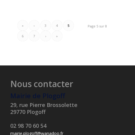
«
‹
3
4
5
Page 5 sur 8
6
7
›
»
Nous contacter
Mairie de Plogoff
29, rue Pierre Brossolette
29770 Plogoff
02 98 70 60 54
mairie.plogoff@wanadoo.fr